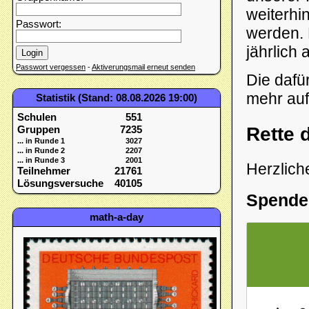
weiterhi
Passwort:
werden. 
jährlich
Passwort vergessen
-
Aktiverungsmail erneut senden
Die dafür
mehr auf
Statistik (Stand: 08.08.2026 19:00)
Schulen
551
Rette 
Gruppen
7235
... in Runde 1
3027
... in Runde 2
2207
... in Runde 3
2001
Herzlich
Teilnehmer
21761
Lösungsversuche
40105
Spenden
math-a-day