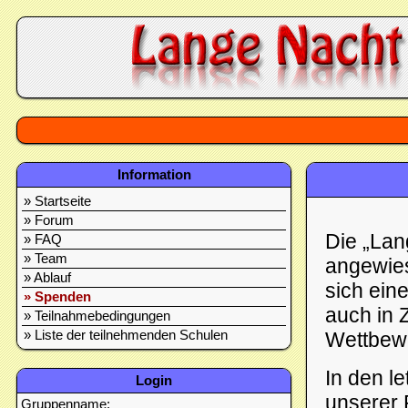
Information
Startseite
Forum
Die „Lan
FAQ
Team
angewies
Ablauf
sich ein
Spenden
auch in 
Teilnahmebedingungen
Wettbew
Liste der teilnehmenden Schulen
In den l
Login
unserer 
Gruppenname: